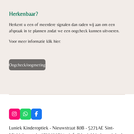
Herkenbaar?
Herkent u een of meerdere signalen dan raden wij aan om een
afspraak in te plannen zodat we een oogcheck kunnen uitvoeren.
Voor meer informatie klik hier:
Oogcheck/oogmeting
I
W
F
n
h
a
s
a
c
Luniek Kinderoptiek - Nieuwstraat 80B - 5271AE Sint-
t
t
e