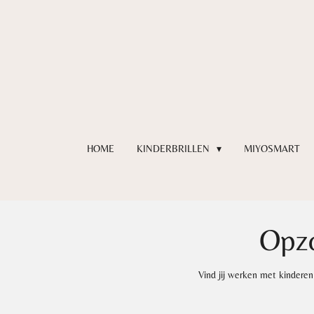
Ga
direct
naar
de
hoofdinhoud
HOME
KINDERBRILLEN
MIYOSMART
Opzo
Vind jij werken met kinderen 